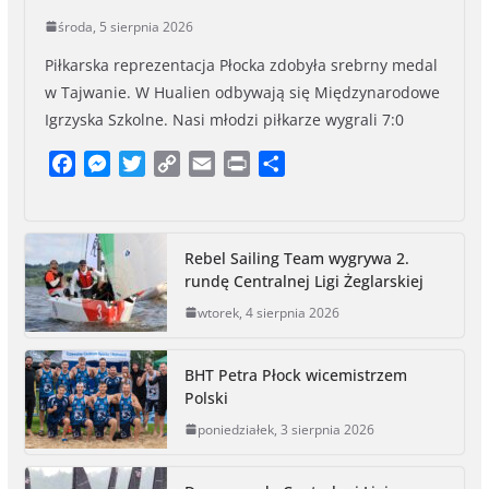
środa, 5 sierpnia 2026
Piłkarska reprezentacja Płocka zdobyła srebrny medal
w Tajwanie. W Hualien odbywają się Międzynarodowe
Igrzyska Szkolne. Nasi młodzi piłkarze wygrali 7:0
F
M
T
C
E
P
S
a
e
w
o
m
r
h
c
s
i
p
a
i
a
e
s
t
y
i
n
r
Rebel Sailing Team wygrywa 2.
b
e
t
L
l
t
e
rundę Centralnej Ligi Żeglarskiej
o
n
e
i
wtorek, 4 sierpnia 2026
o
g
r
n
k
e
k
r
BHT Petra Płock wicemistrzem
Polski
poniedziałek, 3 sierpnia 2026