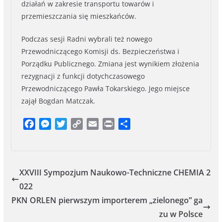
działań w zakresie transportu towarów i
przemieszczania się mieszkańców.
Podczas sesji Radni wybrali też nowego
Przewodniczącego Komisji ds. Bezpieczeństwa i
Porządku Publicznego. Zmiana jest wynikiem złożenia
rezygnacji z funkcji dotychczasowego
Przewodniczącego Pawła Tokarskiego. Jego miejsce
zajął Bogdan Matczak.
F
M
T
C
E
P
S
a
e
w
o
m
r
h
c
s
i
p
a
i
a
e
s
t
y
i
n
r
b
e
t
L
l
t
e
XXVIII Sympozjum Naukowo-Techniczne CHEMIA 2
o
n
e
i
022
o
g
r
n
PKN ORLEN pierwszym importerem „zielonego” ga
k
e
k
zu w Polsce
r