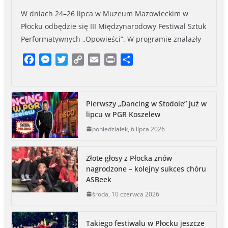
W dniach 24–26 lipca w Muzeum Mazowieckim w
Płocku odbędzie się III Międzynarodowy Festiwal Sztuk
Performatywnych „Opowieści”. W programie znalazły
F
M
T
C
E
P
S
a
e
w
o
m
r
h
c
s
i
p
a
i
a
e
s
t
y
i
n
r
Pierwszy „Dancing w Stodole” już w
b
e
t
L
l
t
e
lipcu w PGR Koszelew
o
n
e
i
poniedziałek, 6 lipca 2026
o
g
r
n
k
e
k
r
Złote głosy z Płocka znów
nagrodzone – kolejny sukces chóru
ASBeek
środa, 10 czerwca 2026
Takiego festiwalu w Płocku jeszcze