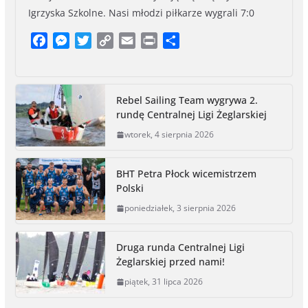
Igrzyska Szkolne. Nasi młodzi piłkarze wygrali 7:0
F
M
T
C
E
P
S
a
e
w
o
m
r
h
c
s
i
p
a
i
a
e
s
t
y
i
n
r
Rebel Sailing Team wygrywa 2.
b
e
t
L
l
t
e
rundę Centralnej Ligi Żeglarskiej
o
n
e
i
wtorek, 4 sierpnia 2026
o
g
r
n
k
e
k
r
BHT Petra Płock wicemistrzem
Polski
poniedziałek, 3 sierpnia 2026
Druga runda Centralnej Ligi
Żeglarskiej przed nami!
piątek, 31 lipca 2026