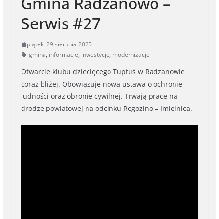
Gmina Radzanowo –
Serwis #27
piątek, 29 sierpnia 2025
gmina
,
informacje
,
inwestycje
,
modernizacje
Otwarcie klubu dziecięcego Tuptuś w Radzanowie
coraz bliżej. Obowiązuje nowa ustawa o ochronie
ludności oraz obronie cywilnej. Trwają prace na
drodze powiatowej na odcinku Rogozino – Imielnica.