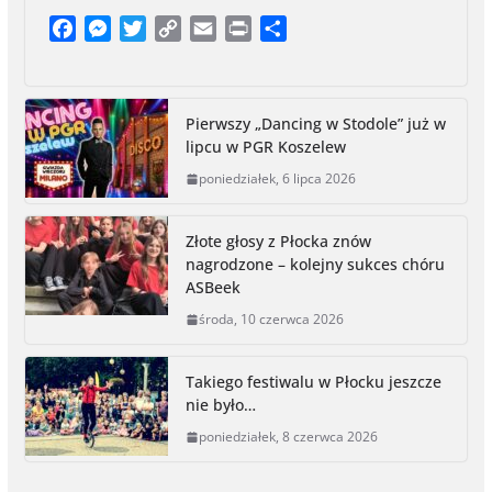
F
M
T
C
E
P
S
a
e
w
o
m
r
h
c
s
i
p
a
i
a
e
s
t
y
i
n
r
Pierwszy „Dancing w Stodole” już w
b
e
t
L
l
t
e
lipcu w PGR Koszelew
o
n
e
i
poniedziałek, 6 lipca 2026
o
g
r
n
k
e
k
r
Złote głosy z Płocka znów
nagrodzone – kolejny sukces chóru
ASBeek
środa, 10 czerwca 2026
Takiego festiwalu w Płocku jeszcze
nie było…
poniedziałek, 8 czerwca 2026