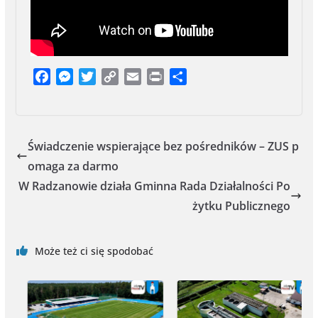
F
M
T
C
E
P
S
a
e
w
o
m
r
h
c
s
i
p
a
i
a
e
s
t
y
i
n
r
b
e
t
L
l
t
e
Świadczenie wspierające bez pośredników – ZUS p
o
n
e
i
omaga za darmo
o
g
r
n
W Radzanowie działa Gminna Rada Działalności Po
k
e
k
żytku Publicznego
r
Może też ci się spodobać