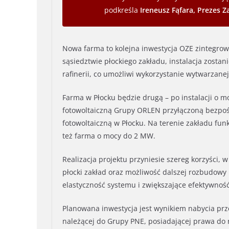
podkreśla
Ireneusz Fąfara, Prezes 
Nowa farma to kolejna inwestycja OZE zintegrowa
sąsiedztwie płockiego zakładu, instalacja zostan
rafinerii, co umożliwi wykorzystanie wytwarzanej
Farma w Płocku będzie drugą – po instalacji o 
fotowoltaiczną Grupy ORLEN przyłączoną bezpośr
fotowoltaiczną w Płocku. Na terenie zakładu fun
też farma o mocy do 2 MW.
Realizacja projektu przyniesie szereg korzyści, 
płocki zakład oraz możliwość dalszej rozbudowy 
elastyczność systemu i zwiększające efektywnoś
Planowana inwestycja jest wynikiem nabycia prz
należącej do Grupy PNE, posiadającej prawa do re