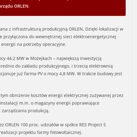
Zarządu ORLEN
.
na z infrastrukturą produkcyjną ORLEN. Dzięki lokalizacji w
ie przyłączona do wewnętrznej sieci elektroenergetycznej
 energii na potrzeby operacyjne.
mocy 44,2 MW w Możejkach – największą inwestycją
ednio do zakładu produkcyjnego, i trzecią elektrownią
kcjonuje już farma PV o mocy 4,8 MW. W trakcie budowy jest
w tym obniżenie kosztów energii elektrycznej zużywanej przez
instalacji m.in. o magazyny energii poprawiające
ć zarządzania produkcją.
ez ORLEN 100 proc. udziałów w spółce RES Project 5
alizacji projektu farmy fotowoltaicznej.