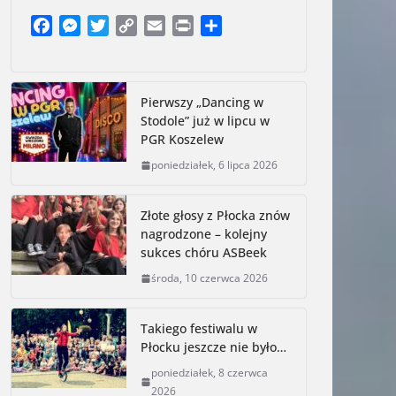
Cyberoszuści nie biorą urlopu.
Up
Wakacyjne oszustwa zbierają żniwo
sy
F
M
T
C
E
P
S
a
e
w
o
m
r
h
czwartek, 6 sierpnia 2026
śr
c
s
i
p
a
i
a
e
s
t
y
i
n
r
Pierwszy „Dancing w
b
e
t
L
l
t
e
Stodole” już w lipcu w
o
n
e
i
PGR Koszelew
o
g
r
n
poniedziałek, 6 lipca 2026
k
e
k
r
Złote głosy z Płocka znów
nagrodzone – kolejny
sukces chóru ASBeek
środa, 10 czerwca 2026
Takiego festiwalu w
Płocku jeszcze nie było…
poniedziałek, 8 czerwca
2026