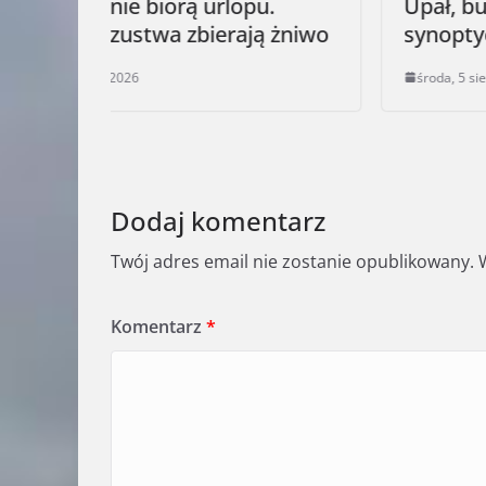
.
Upał, burze, możliwy grad –
 żniwo
synoptycy ostrzegają
środa, 5 sierpnia 2026
Dodaj komentarz
Twój adres email nie zostanie opublikowany.
Komentarz
*