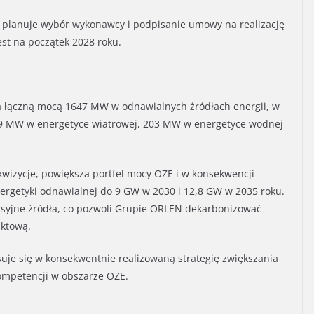
lanuje wybór wykonawcy i podpisanie umowy na realizację
st na początek 2028 roku.
a łączną mocą 1647 MW w odnawialnych źródłach energii, w
19 MW w energetyce wiatrowej, 203 MW w energetyce wodnej
kwizycje, powiększa portfel mocy OZE i w konsekwencji
nergetyki odnawialnej do 9 GW w 2030 i 12,8 GW w 2035 roku.
isyjne źródła, co pozwoli Grupie ORLEN dekarbonizować
uktową.
suje się w konsekwentnie realizowaną strategię zwiększania
kompetencji w obszarze OZE.