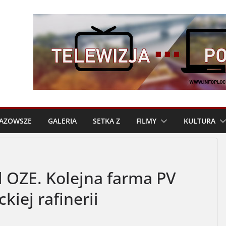
AZOWSZE
GALERIA
SETKA Z
FILMY
KULTURA
l OZE. Kolejna farma PV
kiej rafinerii