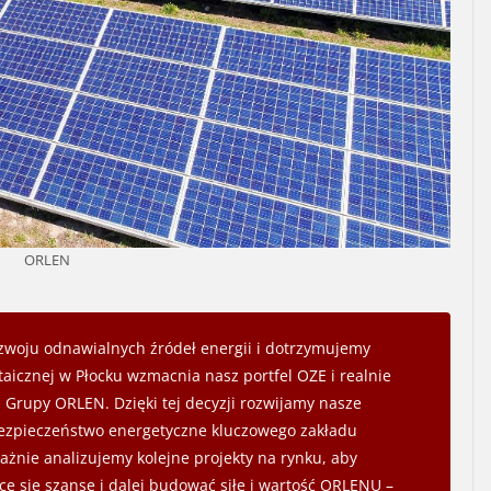
ORLEN
zwoju odnawialnych źródeł energii i dotrzymujemy
taicznej w Płocku wzmacnia nasz portfel OZE i realnie
 Grupy ORLEN. Dzięki tej decyzji rozwijamy nasze
ezpieczeństwo energetyczne kluczowego zakładu
żnie analizujemy kolejne projekty na rynku, aby
e się szanse i dalej budować siłę i wartość ORLENU –