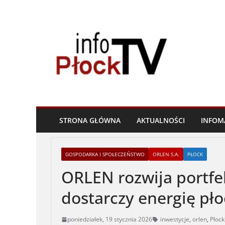
Skip
to
content
STRONA GŁÓWNA
AKTUALNOŚCI
INFOM
GOSPODARKA I SPOŁECZEŃSTWO
ORLEN S.A.
PŁOCK
ORLEN rozwija portfe
dostarczy energię płoc
poniedziałek, 19 stycznia 2026
inwestycje
,
orlen
,
Płock