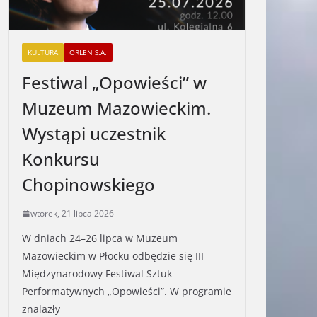
KULTURA
ORLEN S.A.
Festiwal „Opowieści” w
Muzeum Mazowieckim.
Wystąpi uczestnik
Konkursu
Chopinowskiego
wtorek, 21 lipca 2026
W dniach 24–26 lipca w Muzeum
Mazowieckim w Płocku odbędzie się III
Międzynarodowy Festiwal Sztuk
Performatywnych „Opowieści”. W programie
znalazły