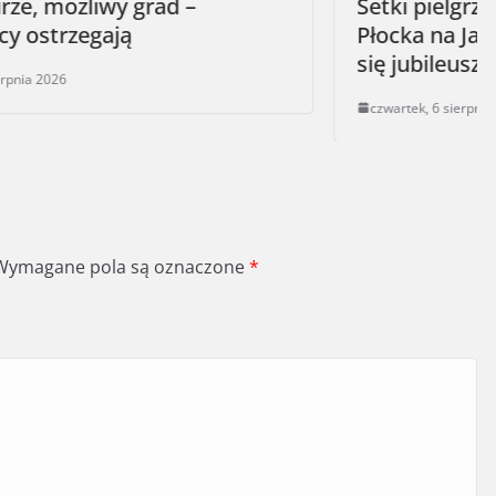
Setki pielgrzymów wyruszyły z
Płocka na Jasną Górę. Rozpoczęła
się jubileuszowa, 45. pielgrzymka
czwartek, 6 sierpnia 2026
Wymagane pola są oznaczone
*