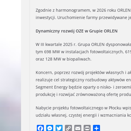
Zgodnie z harmonogramem, w 2026 roku ORLEN p
inwestycji. Uruchomienie farmy przewidywane je
Dynamiczny rozwój OZE w Grupie ORLEN
W III kwartale 2025 r. Grupa ORLEN dysponował
tym 698 MW w instalacjach fotowoltaicznych, 6
oraz 128 MW w biopaliwach.
Koncern, poprzez rozwój projektów własnych i a
realizuje cel strategiczny rozbudowy aktywów e
Segment Energy będzie oparty o nisko- i zeroem
produkcję i rozwijać zrównoważoną ofertę prod
Nabycie projektu fotowoltaicznego w Płocku wpi
udziału własnej, czystej energii i wzmacniania 
F
M
T
C
E
P
S