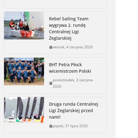
c
s
i
p
a
i
a
e
s
t
y
i
n
r
Rebel Sailing Team
b
e
t
L
l
t
e
wygrywa 2. rundę
o
n
e
i
Centralnej Ligi
o
g
r
n
Żeglarskiej
k
e
k
wtorek, 4 sierpnia 2026
r
BHT Petra Płock
wicemistrzem Polski
poniedziałek, 3 sierpnia
2026
Druga runda Centralnej
Ligi Żeglarskiej przed
nami!
piątek, 31 lipca 2026