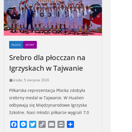
PŁOCK
SPORT
Srebro dla płocczan na
Igrzyskach w Tajwanie
środa, 5 sierpnia 2026
Piłkarska reprezentacja Płocka zdobyła
srebrny medal w Tajwanie. W Hualien
odbywają się Międzynarodowe Igrzyska
Szkolne. Nasi młodzi piłkarze wygrali 7:0
F
M
T
C
E
P
S
a
e
w
o
m
r
h