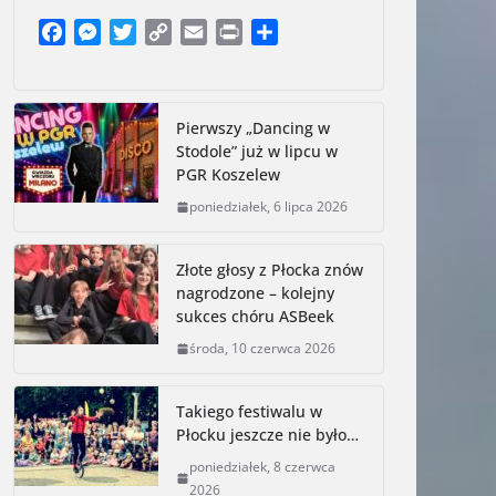
F
M
T
C
E
P
S
a
e
w
o
m
r
h
Użytkownicy hulajnóg elektrycznych
Ot
c
s
i
p
a
i
a
pod okiem płockich policjantów
Wy
e
s
t
y
i
n
r
Pierwszy „Dancing w
b
e
t
L
l
t
e
zr
Stodole” już w lipcu w
czwartek, 6 sierpnia 2026
o
n
e
i
PGR Koszelew
cz
o
g
r
n
poniedziałek, 6 lipca 2026
k
e
k
r
Złote głosy z Płocka znów
nagrodzone – kolejny
sukces chóru ASBeek
środa, 10 czerwca 2026
Takiego festiwalu w
Płocku jeszcze nie było…
poniedziałek, 8 czerwca
2026