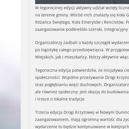
W tegorocznej edycji aktywny udział wzięły licz
na terenie gminy. Wśród nich znalazły się Koła 
Różańca Świętego, Koła Emerytów i Rencistów, Pr
zaangażowanie podkreśliło szeroki, integracyjny 
Organizatorzy zadbali o każdy szczegół wydarzen
po logistykę całego przedsięwzięcia. W przygot
Wiejskich, jak i mieszkańcy, którzy aktywnie włą
Tegoroczna edycja potwierdziła, że inicjatywa c
społeczności. Wspólne przeżywanie Drogi Krzyżo
oraz pogłębianiu więzi duchowych. Organizatorzy
ale również społeczny; jest okazją do budowan
i trosce o lokalne tradycje.
Trzecia edycja Drogi Krzyżowej w Nowym Duninowi
zaangażowaniem, mają ogromną wartość dla życia
wydarzenie to będzie kontynuowane w kolejnych 