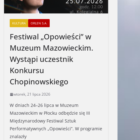
KULTURA
ORLEN S.A.
Festiwal „Opowieści” w
Muzeum Mazowieckim.
Wystąpi uczestnik
Konkursu
Chopinowskiego
wtorek, 21 lipca 2026
W dniach 24–26 lipca w Muzeum
Mazowieckim w Płocku odbędzie się III
Międzynarodowy Festiwal Sztuk
Performatywnych „Opowieści”. W programie
znalazły