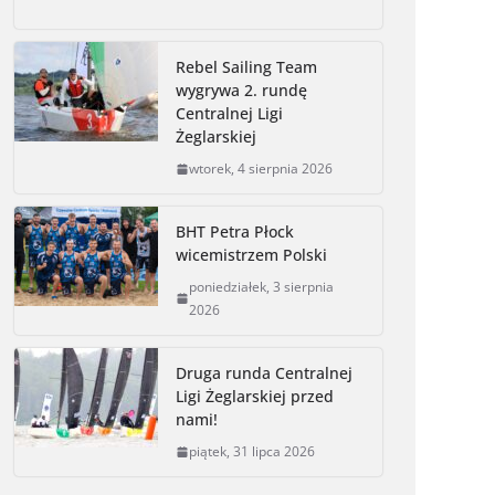
c
s
i
p
a
i
a
e
s
t
y
i
n
r
Rebel Sailing Team
b
e
t
L
l
t
e
wygrywa 2. rundę
o
n
e
i
Centralnej Ligi
o
g
r
n
Żeglarskiej
k
e
k
wtorek, 4 sierpnia 2026
r
BHT Petra Płock
wicemistrzem Polski
poniedziałek, 3 sierpnia
2026
Druga runda Centralnej
Ligi Żeglarskiej przed
nami!
piątek, 31 lipca 2026