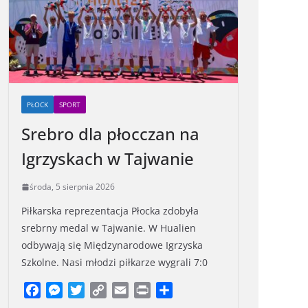
PŁOCK
SPORT
Srebro dla płocczan na
Igrzyskach w Tajwanie
środa, 5 sierpnia 2026
Piłkarska reprezentacja Płocka zdobyła
srebrny medal w Tajwanie. W Hualien
odbywają się Międzynarodowe Igrzyska
Szkolne. Nasi młodzi piłkarze wygrali 7:0
F
M
T
C
E
P
S
a
e
w
o
m
r
h