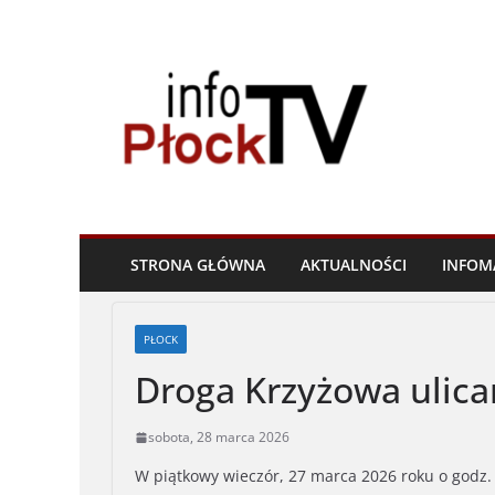
Skip
to
content
STRONA GŁÓWNA
AKTUALNOŚCI
INFOM
PŁOCK
Droga Krzyżowa uli
sobota, 28 marca 2026
W piątkowy wieczór, 27 marca 2026 roku o godz.