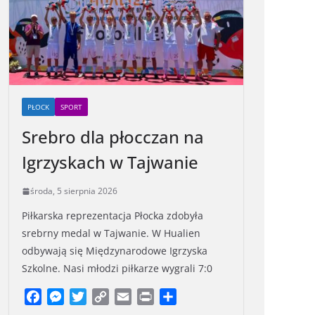
PŁOCK
SPORT
Srebro dla płocczan na
Igrzyskach w Tajwanie
środa, 5 sierpnia 2026
Piłkarska reprezentacja Płocka zdobyła
srebrny medal w Tajwanie. W Hualien
odbywają się Międzynarodowe Igrzyska
Szkolne. Nasi młodzi piłkarze wygrali 7:0
F
M
T
C
E
P
S
a
e
w
o
m
r
h