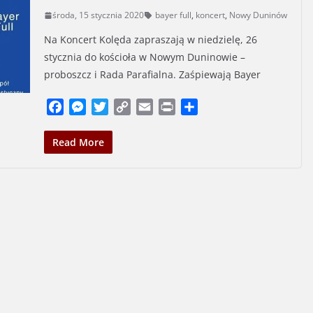
środa, 15 stycznia 2020
bayer full
,
koncert
,
Nowy Duninów
Na Koncert Kolęda zapraszają w niedzielę, 26
stycznia do kościoła w Nowym Duninowie –
proboszcz i Rada Parafialna. Zaśpiewają Bayer
F
M
T
C
E
P
S
a
e
w
o
m
r
h
c
s
i
p
a
i
a
Read More
e
s
t
y
i
n
r
b
e
t
L
l
t
e
o
n
e
i
o
g
r
n
k
e
k
r