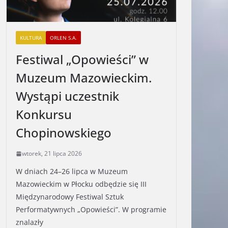
KULTURA
ORLEN S.A.
Festiwal „Opowieści” w
Muzeum Mazowieckim.
Wystąpi uczestnik
Konkursu
Chopinowskiego
wtorek, 21 lipca 2026
W dniach 24–26 lipca w Muzeum
Mazowieckim w Płocku odbędzie się III
Międzynarodowy Festiwal Sztuk
Performatywnych „Opowieści”. W programie
znalazły