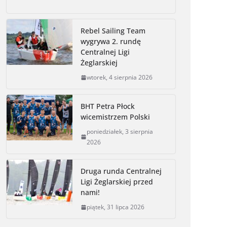
c
s
i
p
a
i
a
e
s
t
y
i
n
r
Rebel Sailing Team
b
e
t
L
l
t
e
wygrywa 2. rundę
o
n
e
i
Centralnej Ligi
o
g
r
n
Żeglarskiej
k
e
k
wtorek, 4 sierpnia 2026
r
BHT Petra Płock
wicemistrzem Polski
poniedziałek, 3 sierpnia
2026
Druga runda Centralnej
Ligi Żeglarskiej przed
nami!
piątek, 31 lipca 2026