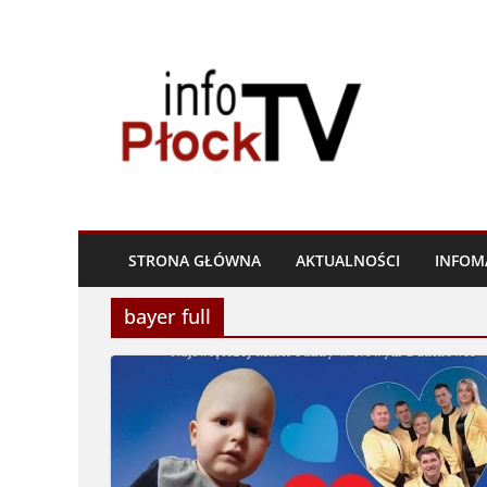
Skip
to
content
STRONA GŁÓWNA
AKTUALNOŚCI
INFOM
bayer full