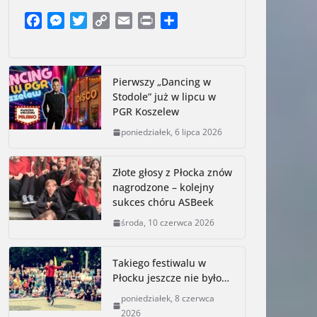
F
M
T
C
E
P
S
a
e
w
o
m
r
h
c
s
i
p
a
i
a
e
s
t
y
i
n
r
Pierwszy „Dancing w
b
e
t
L
l
t
e
Stodole” już w lipcu w
o
n
e
i
PGR Koszelew
o
g
r
n
poniedziałek, 6 lipca 2026
k
e
k
r
Złote głosy z Płocka znów
nagrodzone – kolejny
sukces chóru ASBeek
środa, 10 czerwca 2026
Takiego festiwalu w
Płocku jeszcze nie było…
poniedziałek, 8 czerwca
2026