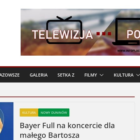
AZOWSZE
GALERIA
SETKA Z
FILMY
KULTURA
KULTURA
NOWY DUNINÓW
Bayer Full na koncercie dla
małego Bartosza