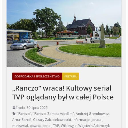
GOSPODARKA I SPOŁECZEŃSTWO
KULTURA
„Ranczo” wraca! Kultowy serial
TVP oglądany był w całej Polsce
środa, 30 lipca 2025
"Ranczo"
,
"Ranczo. Zemsta wiedźm"
,
Andrzej Grembowicz
,
Artur Barciś
,
Cezary Żak
,
ciekawostki
,
informacje
,
Jeruzal
,
miniserial
,
powrót
,
serial
,
TVP
,
Wilkowyje
,
Wojciech Adamczyk