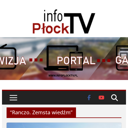
Skip
to
content
“Ranczo. Zemsta wiedźm”