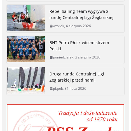
c
s
i
p
a
i
a
e
s
t
y
i
n
r
Rebel Sailing Team wygrywa 2.
b
e
t
L
l
t
e
rundę Centralnej Ligi Żeglarskiej
o
n
e
i
wtorek, 4 sierpnia 2026
o
g
r
n
k
e
k
r
BHT Petra Płock wicemistrzem
Polski
poniedziałek, 3 sierpnia 2026
Druga runda Centralnej Ligi
Żeglarskiej przed nami!
piątek, 31 lipca 2026