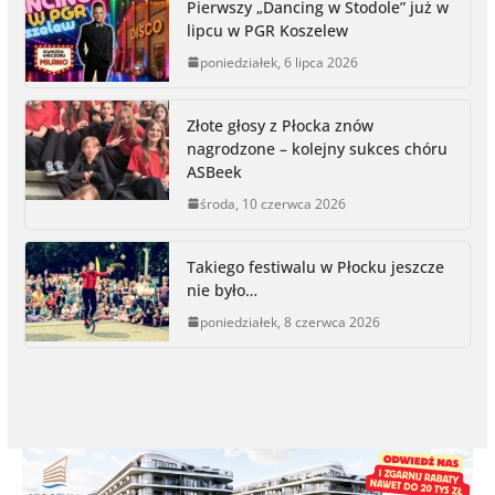
Pierwszy „Dancing w Stodole” już w
b
e
t
L
l
t
e
lipcu w PGR Koszelew
o
n
e
i
poniedziałek, 6 lipca 2026
o
g
r
n
k
e
k
r
Złote głosy z Płocka znów
nagrodzone – kolejny sukces chóru
ASBeek
środa, 10 czerwca 2026
Takiego festiwalu w Płocku jeszcze
nie było…
poniedziałek, 8 czerwca 2026