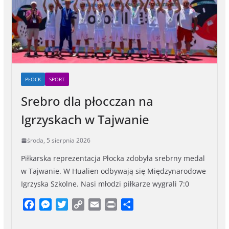
PŁOCK
SPORT
Srebro dla płocczan na
Igrzyskach w Tajwanie
środa, 5 sierpnia 2026
Piłkarska reprezentacja Płocka zdobyła srebrny medal
w Tajwanie. W Hualien odbywają się Międzynarodowe
Igrzyska Szkolne. Nasi młodzi piłkarze wygrali 7:0
F
M
T
C
E
P
S
a
e
w
o
m
r
h