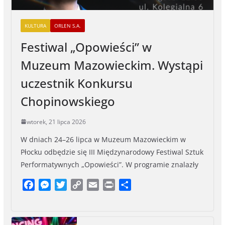
KULTURA
ORLEN S.A.
Festiwal „Opowieści” w
Muzeum Mazowieckim. Wystąpi
uczestnik Konkursu
Chopinowskiego
wtorek, 21 lipca 2026
W dniach 24–26 lipca w Muzeum Mazowieckim w
Płocku odbędzie się III Międzynarodowy Festiwal Sztuk
Performatywnych „Opowieści”. W programie znalazły
F
M
T
C
E
P
S
a
e
w
o
m
r
h
c
s
i
p
a
i
a
e
s
t
y
i
n
r