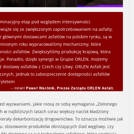
minacyjny etap pod względem intensywności
wiąże się ze zwiększonym zapotrzebowaniem na asfalty.
e głównymi dostawcami asfaltów na polskim rynku, są w
minionym roku wypracowaliśmy mechanizmy, które
ności asfaltów. Zwiększyliśmy produkcję krajową, która
tycje. Ponadto, dzięki synergii w Grupie ORLEN, możemy
dostawy asfaltów z Czech czy Litwy. ORLEN Asfalt jest
cznych, jednak to zabezpieczenie dostępności asfaltów
rytetem
– mówił
Paweł Wachnik, Prezes Zarządu ORLEN Asfalt.
zed wyzwaniami, jakie niosą ze sobą wymagania „Zielonego
h w najbliższych latach coraz większy nacisk kładziony
ierały dekarbonizację drogownictwa. To oznacza możliwie jak
gu, stosowanie produktów obniżających ślad węglowy, czy
EN dostępne są już technologie asfaltowe, które spełniają