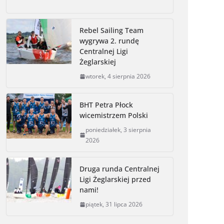
c
s
i
p
a
i
a
e
s
t
y
i
n
r
Rebel Sailing Team
b
e
t
L
l
t
e
wygrywa 2. rundę
o
n
e
i
Centralnej Ligi
o
g
r
n
Żeglarskiej
k
e
k
wtorek, 4 sierpnia 2026
r
BHT Petra Płock
wicemistrzem Polski
poniedziałek, 3 sierpnia
2026
Druga runda Centralnej
Ligi Żeglarskiej przed
nami!
piątek, 31 lipca 2026