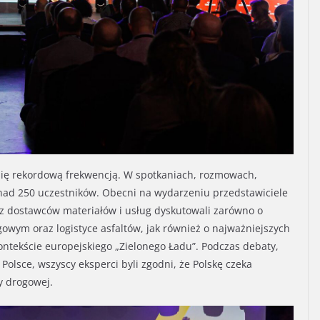
 się rekordową frekwencją. W spotkaniach, rozmowach,
onad 250 uczestników. Obecni na wydarzeniu przedstawiciele
az dostawców materiałów i usług dyskutowali zarówno o
owym oraz logistyce asfaltów, jak również o najważniejszych
ntekście europejskiego „Zielonego Ładu”. Podczas debaty,
lsce, wszyscy eksperci byli zgodni, że Polskę czeka
y drogowej.