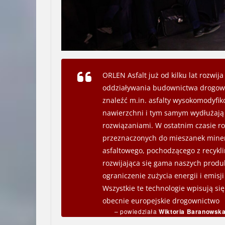
ORLEN Asfalt już od kilku lat rozwij
oddziaływania budownictwa drogowe
znaleźć m.in. asfalty wysokomodyfik
nawierzchni i tym samym wydłużają c
rozwiązaniami. W ostatnim czasie ro
przeznaczonych do mieszanek miner
asfaltowego, pochodzącego z recykl
rozwijająca się gama naszych prod
ograniczenie zużycia energii i emisj
Wszystkie te technologie wpisują si
obecnie europejskie drogownictwo
– powiedziała
Wiktoria Baranowska