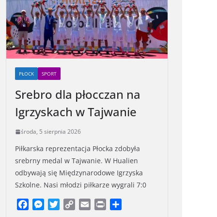
PŁOCK
SPORT
Srebro dla płocczan na
Igrzyskach w Tajwanie
środa, 5 sierpnia 2026
Piłkarska reprezentacja Płocka zdobyła
srebrny medal w Tajwanie. W Hualien
odbywają się Międzynarodowe Igrzyska
Szkolne. Nasi młodzi piłkarze wygrali 7:0
F
M
T
C
E
P
S
a
e
w
o
m
r
h