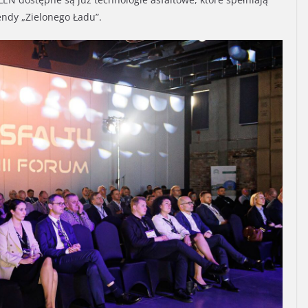
endy „Zielonego Ładu”.