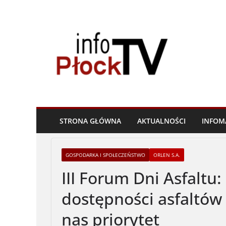
Skip
to
content
STRONA GŁÓWNA
AKTUALNOŚCI
INFOM
GOSPODARKA I SPOŁECZEŃSTWO
ORLEN S.A.
III Forum Dni Asfaltu
dostępności asfaltów
nas priorytet