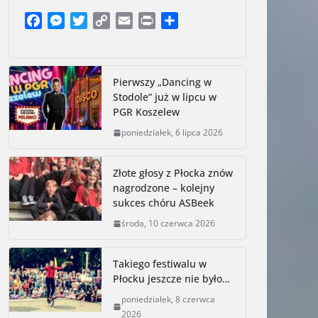
F
M
T
C
E
P
S
a
e
w
o
m
r
h
c
s
i
p
a
i
a
e
s
t
y
i
n
r
Pierwszy „Dancing w
b
e
t
L
l
t
e
Stodole” już w lipcu w
o
n
e
i
PGR Koszelew
o
g
r
n
poniedziałek, 6 lipca 2026
k
e
k
r
Złote głosy z Płocka znów
nagrodzone – kolejny
sukces chóru ASBeek
środa, 10 czerwca 2026
Takiego festiwalu w
Płocku jeszcze nie było…
poniedziałek, 8 czerwca
2026