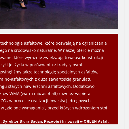
a technologie asfaltowe, które pozwalają na ograniczenie
go na środowisko naturalne. W naszej ofercie można
owane, które wyraźnie zwiększają trwałość konstrukcji
ykl jej życia w porównaniu z tradycyjnymi
zwinęliśmy także technologię specjalnych asfaltów,
alno-asfaltowych z dużą zawartością granulatu
ingu starych nawierzchni asfaltowych. Dodatkowo,
uktów WMA (warm mix asphalt) również wspiera
i CO
w procesie realizacji inwestycji drogowych.
2
ę w „zielone wymagania”, przed których wdrożeniem stoi
, Dyrektor Biura Badań, Rozwoju i Innowacji w ORLEN Asfalt
.