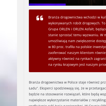
Branża drogownictwa wchodzi w kul
wykonywanych robót drogowych. To 
Grupa ORLEN i ORLEN Asfalt, będąc
stanie sprostać temu wyzwaniu. W 
umożliwiają nam zwiększenie dostęp
w 80 proc. trafiła na polskie inwes
zaoferować naszym klientom również 
aktywny również na rynkach zagrani
na rynku krajowym jest naszym prio
Branża drogownictwa w Polsce staje również pr
Ładu”. Eksperci spodziewają się, że w przetargac
będzie na stosowanie rozwiązań, które będą wsp
największe wykorzystanie materiałów z recyklin
wydłużanie cykl życia nawierzchni. W Grupie ORL