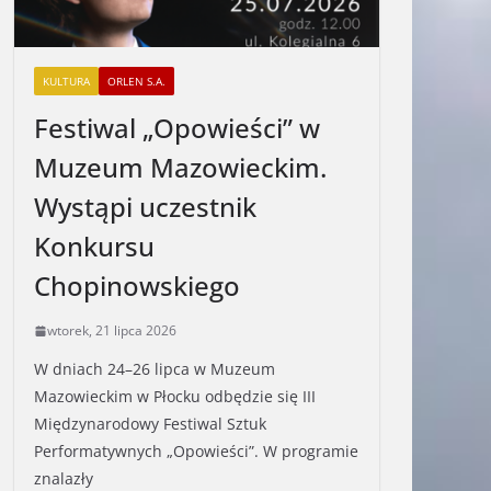
KULTURA
ORLEN S.A.
Festiwal „Opowieści” w
Muzeum Mazowieckim.
Wystąpi uczestnik
Konkursu
Chopinowskiego
wtorek, 21 lipca 2026
W dniach 24–26 lipca w Muzeum
Mazowieckim w Płocku odbędzie się III
Międzynarodowy Festiwal Sztuk
Performatywnych „Opowieści”. W programie
znalazły