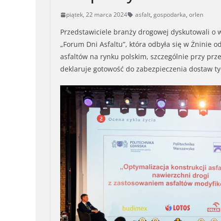
piątek, 22 marca 2024
asfalt
,
gospodarka
,
orlen
Przedstawiciele branży drogowej dyskutowali o 
„Forum Dni Asfaltu”, która odbyła się w Żninie 
asfaltów na rynku polskim, szczególnie przy prz
deklaruje gotowość do zabezpieczenia dostaw t