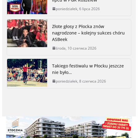
o
n
e
i
poniedziałek, 6 lipca 2026
o
g
r
n
k
e
k
r
Złote głosy z Płocka znów
nagrodzone – kolejny sukces chóru
ASBeek
środa, 10 czerwca 2026
Takiego festiwalu w Płocku jeszcze
nie było…
poniedziałek, 8 czerwca 2026