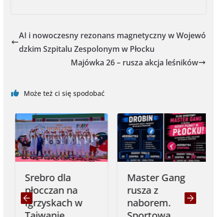
c
s
i
p
a
i
a
e
s
t
y
i
n
r
b
e
t
L
l
t
e
AI i nowoczesny rezonans magnetyczny w Wojewó
o
n
e
i
dzkim Szpitalu Zespolonym w Płocku
o
g
r
n
Majówka 26 – rusza akcja leśników
k
e
k
r
Może też ci się spodobać
Srebro dla
Master Gang
płocczan na
rusza z
Igrzyskach w
naborem.
Tajwanie
Sportowa