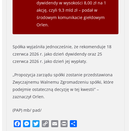
dywidendy w wysokości 8,00 zł na 1
akcję, czyli 9,3 mld zł – podał w
środowym komunikacie giełdowym
Orlen.
Spółka wyjaśniła jednocześnie, że rekomenduje 18
czerwca 2026 r. jako dzień dywidendy oraz 25
czerwca 2026 r. jako dzień jej wypłaty.
„Propozycja zarządu spółki zostanie przedstawiona
Zwyczajnemu Walnemu Zgromadzeniu spółki, które
podejmie ostateczną decyzję w tej kwestii” –
zaznaczył Orlen.
(PAP) mb/ pad/
F
M
T
C
E
P
S
a
e
w
o
m
r
h