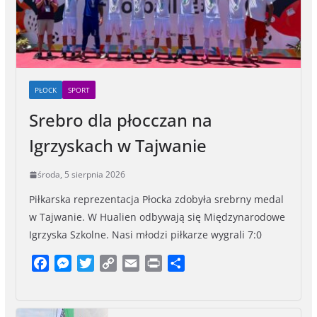
PŁOCK
SPORT
Srebro dla płocczan na
Igrzyskach w Tajwanie
środa, 5 sierpnia 2026
Piłkarska reprezentacja Płocka zdobyła srebrny medal
w Tajwanie. W Hualien odbywają się Międzynarodowe
Igrzyska Szkolne. Nasi młodzi piłkarze wygrali 7:0
F
M
T
C
E
P
S
a
e
w
o
m
r
h
c
s
i
p
a
i
a
e
s
t
y
i
n
r