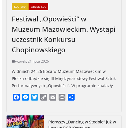
KULTURA
ORLEN S.A.
Festiwal „Opowieści” w
Muzeum Mazowieckim. Wystąpi
uczestnik Konkursu
Chopinowskiego
wtorek, 21 lipca 2026
W dniach 24–26 lipca w Muzeum Mazowieckim w
Płocku odbędzie się III Międzynarodowy Festiwal Sztuk
Performatywnych „Opowieści”. W programie znalazły
F
M
T
C
E
P
S
a
e
w
o
m
r
h
c
s
i
p
a
i
a
e
s
t
y
i
n
r
Pierwszy „Dancing w Stodole” już w
b
e
t
L
l
t
e
lipcu w PGR Koszelew