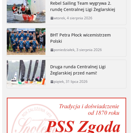
Rebel Sailing Team wygrywa 2.
b
e
t
L
l
t
e
rundę Centralnej Ligi Żeglarskiej
o
n
e
i
wtorek, 4 sierpnia 2026
o
g
r
n
k
e
k
r
BHT Petra Płock wicemistrzem
Polski
poniedziałek, 3 sierpnia 2026
Druga runda Centralnej Ligi
Żeglarskiej przed nami!
piątek, 31 lipca 2026