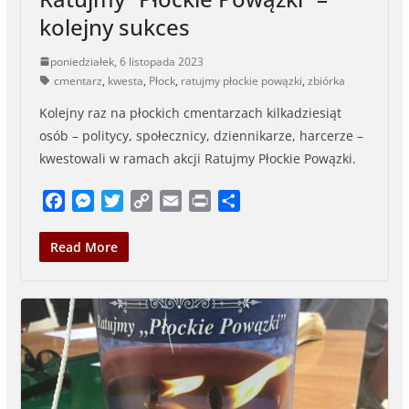
kolejny sukces
poniedziałek, 6 listopada 2023
cmentarz
,
kwesta
,
Płock
,
ratujmy płockie powązki
,
zbiórka
Kolejny raz na płockich cmentarzach kilkadziesiąt
osób – politycy, społecznicy, dziennikarze, harcerze –
kwestowali w ramach akcji Ratujmy Płockie Powązki.
F
M
T
C
E
P
S
a
e
w
o
m
r
h
c
s
i
p
a
i
a
Read More
e
s
t
y
i
n
r
b
e
t
L
l
t
e
o
n
e
i
o
g
r
n
k
e
k
r