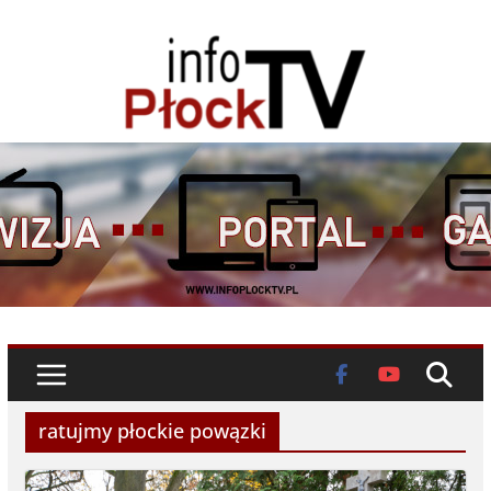
Skip
to
content
ratujmy płockie powązki