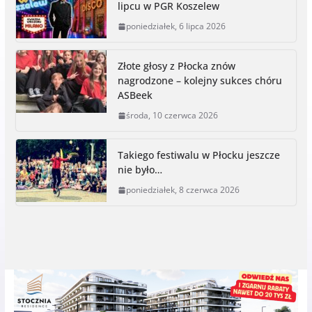
lipcu w PGR Koszelew
o
n
e
i
poniedziałek, 6 lipca 2026
o
g
r
n
k
e
k
r
Złote głosy z Płocka znów
nagrodzone – kolejny sukces chóru
ASBeek
środa, 10 czerwca 2026
Takiego festiwalu w Płocku jeszcze
nie było…
poniedziałek, 8 czerwca 2026