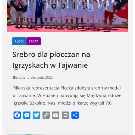
PŁOCK
SPORT
Srebro dla płocczan na
Igrzyskach w Tajwanie
środa, 5 sierpnia 2026
Piłkarska reprezentacja Płocka zdobyła srebrny medal
w Tajwanie. W Hualien odbywają się Międzynarodowe
Igrzyska Szkolne. Nasi młodzi piłkarze wygrali 7:0
F
M
T
C
E
P
S
a
e
w
o
m
r
h
c
s
i
p
a
i
a