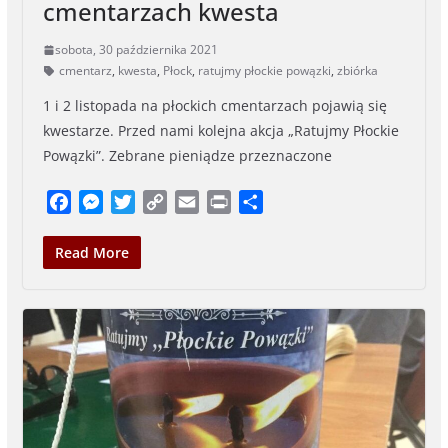
cmentarzach kwesta
sobota, 30 października 2021
cmentarz
,
kwesta
,
Płock
,
ratujmy płockie powązki
,
zbiórka
1 i 2 listopada na płockich cmentarzach pojawią się
kwestarze. Przed nami kolejna akcja „Ratujmy Płockie
Powązki”. Zebrane pieniądze przeznaczone
F
M
T
C
E
P
S
a
e
w
o
m
r
h
c
s
i
p
a
i
a
Read More
e
s
t
y
i
n
r
b
e
t
L
l
t
e
o
n
e
i
o
g
r
n
k
e
k
r