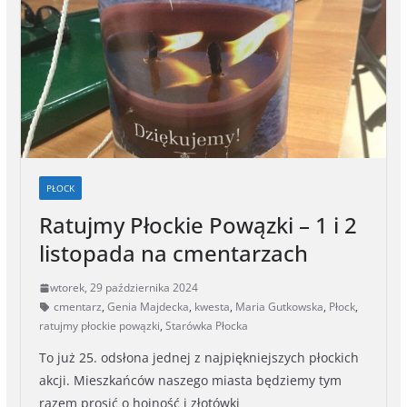
k
e
k
r
PŁOCK
Ratujmy Płockie Powązki – 1 i 2
listopada na cmentarzach
wtorek, 29 października 2024
cmentarz
,
Genia Majdecka
,
kwesta
,
Maria Gutkowska
,
Płock
,
ratujmy płockie powązki
,
Starówka Płocka
To już 25. odsłona jednej z najpiękniejszych płockich
akcji. Mieszkańców naszego miasta będziemy tym
razem prosić o hojność i złotówki