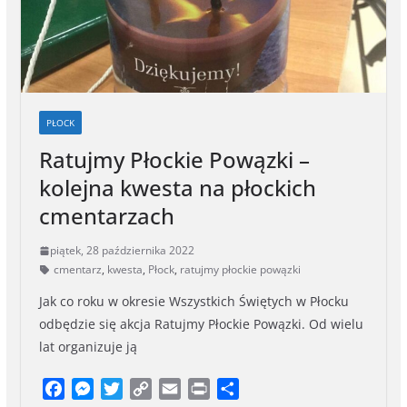
PŁOCK
Ratujmy Płockie Powązki –
kolejna kwesta na płockich
cmentarzach
piątek, 28 października 2022
cmentarz
,
kwesta
,
Płock
,
ratujmy płockie powązki
Jak co roku w okresie Wszystkich Świętych w Płocku
odbędzie się akcja Ratujmy Płockie Powązki. Od wielu
lat organizuje ją
F
M
T
C
E
P
S