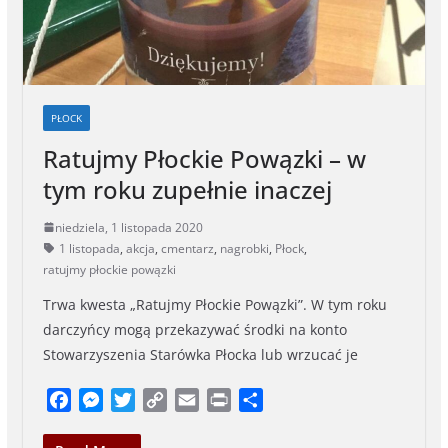
PŁOCK
Ratujmy Płockie Powązki – w
tym roku zupełnie inaczej
niedziela, 1 listopada 2020
1 listopada
,
akcja
,
cmentarz
,
nagrobki
,
Płock
,
ratujmy płockie powązki
Trwa kwesta „Ratujmy Płockie Powązki”. W tym roku
darczyńcy mogą przekazywać środki na konto
Stowarzyszenia Starówka Płocka lub wrzucać je
F
M
T
C
E
P
S
a
e
w
o
m
r
h