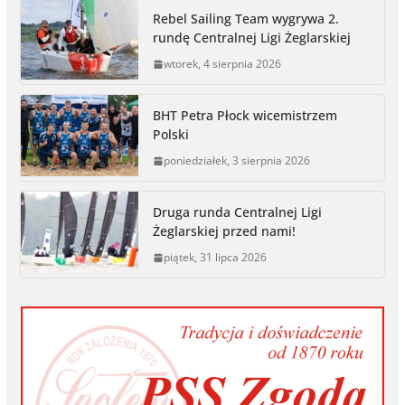
e
s
t
y
i
n
r
Rebel Sailing Team wygrywa 2.
b
e
t
L
l
t
e
rundę Centralnej Ligi Żeglarskiej
o
n
e
i
wtorek, 4 sierpnia 2026
o
g
r
n
k
e
k
r
BHT Petra Płock wicemistrzem
Polski
poniedziałek, 3 sierpnia 2026
Druga runda Centralnej Ligi
Żeglarskiej przed nami!
piątek, 31 lipca 2026