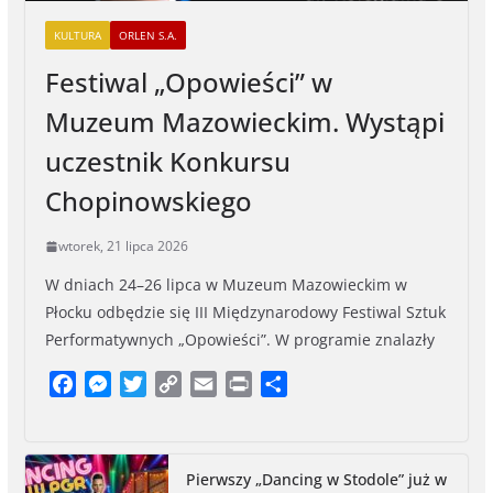
KULTURA
ORLEN S.A.
Festiwal „Opowieści” w
Muzeum Mazowieckim. Wystąpi
uczestnik Konkursu
Chopinowskiego
wtorek, 21 lipca 2026
W dniach 24–26 lipca w Muzeum Mazowieckim w
Płocku odbędzie się III Międzynarodowy Festiwal Sztuk
Performatywnych „Opowieści”. W programie znalazły
F
M
T
C
E
P
S
a
e
w
o
m
r
h
c
s
i
p
a
i
a
e
s
t
y
i
n
r
Pierwszy „Dancing w Stodole” już w
b
e
t
L
l
t
e