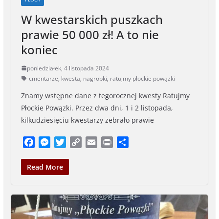
W kwestarskich puszkach
prawie 50 000 zł! A to nie
koniec
poniedziałek, 4 listopada 2024
cmentarze
,
kwesta
,
nagrobki
,
ratujmy płockie powązki
Znamy wstępne dane z tegorocznej kwesty Ratujmy
Płockie Powązki. Przez dwa dni, 1 i 2 listopada,
kilkudziesięciu kwestarzy zebrało prawie
F
M
T
C
E
P
S
a
e
w
o
m
r
h
c
s
i
p
a
i
a
Read More
e
s
t
y
i
n
r
b
e
t
L
l
t
e
o
n
e
i
o
g
r
n