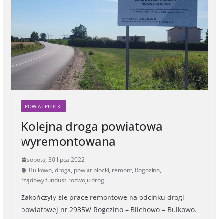
k
e
k
r
POWIAT PŁOCKI
Kolejna droga powiatowa
wyremontowana
sobota, 30 lipca 2022
Bulkowo
,
droga
,
powiat płocki
,
remont
,
Rogozino
,
rządowy fundusz rozwoju dróg
Zakończyły się prace remontowe na odcinku drogi
powiatowej nr 2935W Rogozino – Blichowo – Bulkowo.