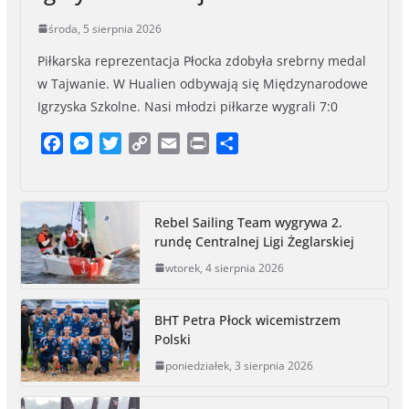
środa, 5 sierpnia 2026
Piłkarska reprezentacja Płocka zdobyła srebrny medal
w Tajwanie. W Hualien odbywają się Międzynarodowe
Igrzyska Szkolne. Nasi młodzi piłkarze wygrali 7:0
F
M
T
C
E
P
S
a
e
w
o
m
r
h
c
s
i
p
a
i
a
e
s
t
y
i
n
r
Rebel Sailing Team wygrywa 2.
b
e
t
L
l
t
e
rundę Centralnej Ligi Żeglarskiej
o
n
e
i
wtorek, 4 sierpnia 2026
o
g
r
n
k
e
k
r
BHT Petra Płock wicemistrzem
Polski
poniedziałek, 3 sierpnia 2026