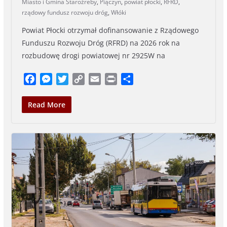
Miasto i Gmina Staroźreby
,
Piączyn
,
powiat płocki
,
RFRD
,
rządowy fundusz rozwoju dróg
,
Włóki
Powiat Płocki otrzymał dofinansowanie z Rządowego
Funduszu Rozwoju Dróg (RFRD) na 2026 rok na
rozbudowę drogi powiatowej nr 2925W na
F
M
T
C
E
P
S
a
e
w
o
m
r
h
c
s
i
p
a
i
a
Read More
e
s
t
y
i
n
r
b
e
t
L
l
t
e
o
n
e
i
o
g
r
n
k
e
k
r