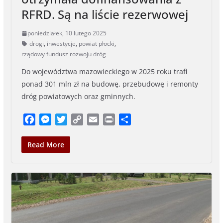
RFRD. Są na liście rezerwowej
poniedziałek, 10 lutego 2025
drogi
,
inwestycje
,
powiat płocki
,
rządowy fundusz rozwoju dróg
Do województwa mazowieckiego w 2025 roku trafi
ponad 301 mln zł na budowę, przebudowę i remonty
dróg powiatowych oraz gminnych.
F
M
T
C
E
P
S
a
e
w
o
m
r
h
c
s
i
p
a
i
a
Read More
e
s
t
y
i
n
r
b
e
t
L
l
t
e
o
n
e
i
o
g
r
n
k
e
k
r