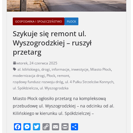
GOSPODARKA I SPOŁECZEŃSTWO
PŁOCK
Szykuje się remont ul.
Wyszogrodzkiej – ruszył
przetarg
wtorek, 24 czerwca 2025
al. kilińskiego
,
drogi
,
informacje
,
inwestycje
,
Miasto Płock
,
modernizacja drogi
,
Płock
,
remont
,
rządowy fundusz rozwoju dróg
,
ul. 4 Pułku Strzelców Konnych
,
ul. Spółdzielcza
,
ul. Wyszogrodzka
Miasto Płock ogłosiło przetarg na kompleksową
przebudowę ul. Wyszogrodzkiej – na odcinku od al.
Kilińskiego w kierunku ul. Spółdzielczej –
F
M
T
C
E
P
S