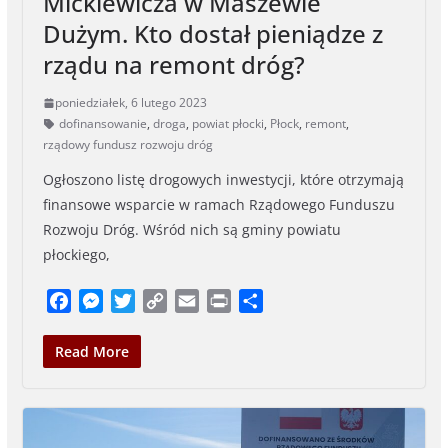
Mickiewicza w Maszewie
Dużym. Kto dostał pieniądze z
rządu na remont dróg?
poniedziałek, 6 lutego 2023
dofinansowanie
,
droga
,
powiat płocki
,
Płock
,
remont
,
rządowy fundusz rozwoju dróg
Ogłoszono listę drogowych inwestycji, które otrzymają
finansowe wsparcie w ramach Rządowego Funduszu
Rozwoju Dróg. Wśród nich są gminy powiatu
płockiego,
F
M
T
C
E
P
S
a
e
w
o
m
r
h
c
s
i
p
a
i
a
Read More
e
s
t
y
i
n
r
b
e
t
L
l
t
e
o
n
e
i
o
g
r
n