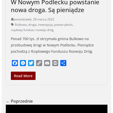
W Nowym Podlecku powstanie
nowa droga. Są pieniądze
poniedziałek, 28 marca 2022
Bulkowo
,
droga
,
inwestycja
,
powiat płocki
,
rządowy fundusz rozwoju dróg
Ponad 700 tys. zł otrzymała gmina Bulkowo na
przebudowę drogi w Nowym Podlecku. Pieniądze
pochodzą z Rządowego Funduszu Rozwoju Dróg.
F
M
T
C
E
P
S
a
e
w
o
m
r
h
c
s
i
p
a
i
a
Read More
e
s
t
y
i
n
r
b
e
t
L
l
t
e
o
n
e
i
o
g
r
n
← Poprzednie
k
e
k
r