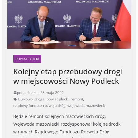
r
POWIAT PŁOCKI
Kolejny etap przebudowy drogi
w miejscowości Nowy Podleck
poniedziałek, 23 maja 2022
Bulkowo
,
droga
,
powiat płocki
,
remont
,
rządowy fundusz rozwoju dróg
,
wojewoda mazowiecki
Będzie remont kolejnych mazowieckich dróg.
Wojewoda mazowiecki rozdysponował kolejne środki
w ramach Rządowego Funduszu Rozwoju Dróg.