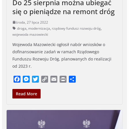
Do 25 sierpnia można ubiegać
się o pieniądze na remont dróg
środa, 27 lipca 2022
droga
,
modernizacja
,
rządowy fundusz rozwoju dróg
,
wojewoda mazowiecki
Wojewoda Mazowiecki ogłosił nabór wniosków o
dofinansowanie zadań w ramach Rządowego
Funduszu Rozwoju Dróg, planowanych do realizacji
od 2023 r.
F
M
T
C
E
P
S
a
e
w
o
m
r
h
c
s
i
p
a
i
a
Read More
e
s
t
y
i
n
r
b
e
t
L
l
t
e
o
n
e
i
o
g
r
n
k
e
k