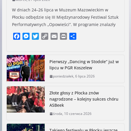
W dniach 24–26 lipca w Muzeum Mazowieckim w
Płocku odbędzie się III Międzynarodowy Festiwal Sztuk
Performatywnych „Opowieści”. W programie znalazły
F
M
T
C
E
P
S
a
e
w
o
m
r
h
c
s
i
p
a
i
a
e
s
t
y
i
n
r
Pierwszy „Dancing w Stodole” już w
b
e
t
L
l
t
e
lipcu w PGR Koszelew
o
n
e
i
poniedziałek, 6 lipca 2026
o
g
r
n
k
e
k
r
Złote głosy z Płocka znów
nagrodzone – kolejny sukces chóru
ASBeek
środa, 10 czerwca 2026
Takiego festiwalu w Płocku jeszcze