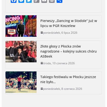
a
e
w
o
m
r
h
c
s
i
p
a
i
a
e
s
t
y
i
n
r
Pierwszy „Dancing w Stodole” już w
b
e
t
L
l
t
e
lipcu w PGR Koszelew
o
n
e
i
poniedziałek, 6 lipca 2026
o
g
r
n
k
e
k
r
Złote głosy z Płocka znów
nagrodzone – kolejny sukces chóru
ASBeek
środa, 10 czerwca 2026
Takiego festiwalu w Płocku jeszcze
nie było…
poniedziałek, 8 czerwca 2026