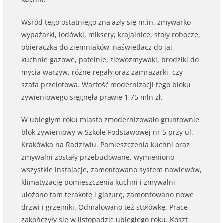
Wśród tego ostatniego znalazły się m.in. zmywarko-
wypażarki, lodówki, miksery, krajalnice, stoły robocze,
obieraczka do ziemniaków, naświetlacz do jaj,
kuchnie gazowe, patelnie, zlewozmywaki, brodziki do
mycia warzyw, różne regały oraz zamrażarki, czy
szafa przelotowa. Wartość modernizacji tego bloku
żywieniowego sięgnęła prawie 1,75 mln zł.
W ubiegłym roku miasto zmodernizowało gruntownie
blok żywieniowy w Szkole Podstawowej nr 5 przy ul.
Krakówka na Radziwiu. Pomieszczenia kuchni oraz
zmywalni zostały przebudowane, wymieniono
wszystkie instalacje, zamontowano system nawiewów,
klimatyzację pomieszczenia kuchni i zmywalni,
ułożono tam terakotę i glazurę, zamontowano nowe
drzwi i grzejniki. Odmalowano też stołówkę. Prace
zakończyły się w listopadzie ubiegłego roku. Koszt