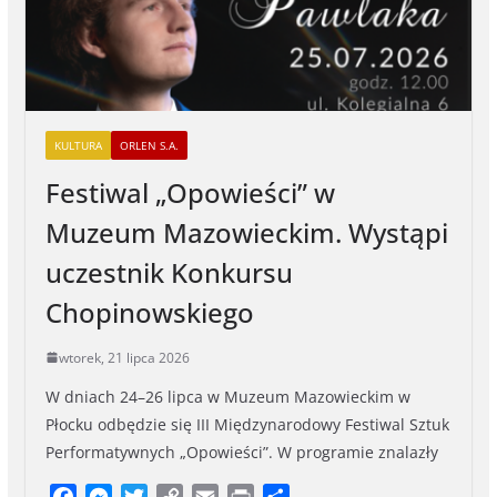
KULTURA
ORLEN S.A.
Festiwal „Opowieści” w
Muzeum Mazowieckim. Wystąpi
uczestnik Konkursu
Chopinowskiego
wtorek, 21 lipca 2026
W dniach 24–26 lipca w Muzeum Mazowieckim w
Płocku odbędzie się III Międzynarodowy Festiwal Sztuk
Performatywnych „Opowieści”. W programie znalazły
F
M
T
C
E
P
S