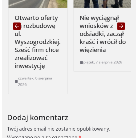
Otwarto oferty
Nie wyciągnął
na rozbudowę
wniosków z
ul.
odsiadki, zaczął
Wyszogrodzkiej.
kraść i wrócił do
Sześć firm chce
więzienia
zrealizować
piątek, 7 sierpnia 2026
inwestycję
czwartek, 6 sierpnia
2026
Dodaj komentarz
Twój adres email nie zostanie opublikowany.
Wymagane pola są oznaczone
*